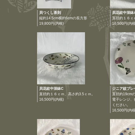
貝つくし茶則
貝花紋中深鉢
縦約14.5cm横約6cmの長方形
直径約１６ｃ
19,800円(内税)
16,500円(内税
貝花紋中深鉢C
ジニア紋プレ
直径約１６ｃｍ、高さ約3.5ｃｍ。
直径約19c
16,500円(内税)
電子レンジ、
ください。
16,500円(内税