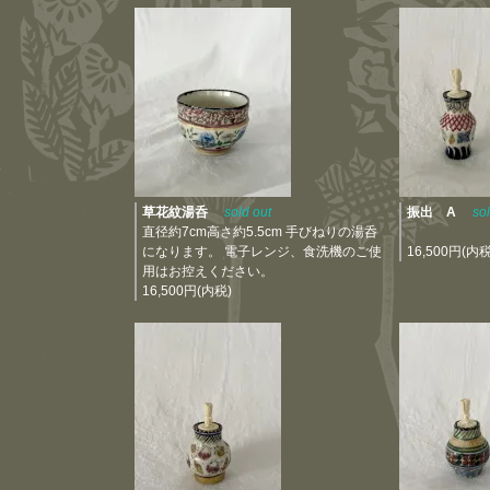
草花紋湯呑
sold out
振出 A
so
直径約7cm高さ約5.5cm 手びねりの湯呑
になります。 電子レンジ、食洗機のご使
16,500円(内税
用はお控えください。
16,500円(内税)