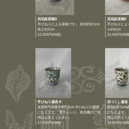
貝花紋茶碗D
貝花紋茶碗E
手びねりによる茶碗です。 直径約8.5cm
手びねりによ
高さ約5cm
さ約6cm
22,000円(内税)
22,000円(内税
手びねり湯呑 B
貝づくし湯呑 
直径約7cm高さ約7.5cm 手びねりの湯呑
直径約5.5c
になります。 電子レンジ、食洗機のご使
になります。
用はお控えください。
用はお控えく
27,500円(内税)
16,500円(内税