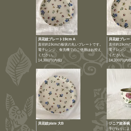
貝花紋プレート19cm A
貝花紋プレート
直径約19cmの板状の丸いプレートです。
直径約19c
電子レンジ、食洗機でのご使用はお控え
電子レンジ、
ください。
ください。
14,300円(内税)
14,300円(内税
貝花紋plate 大B
ジニア紋茶碗
手びねりによる